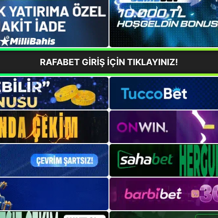
RAFABET GİRİŞ İÇİN TIKLAYINIZ!