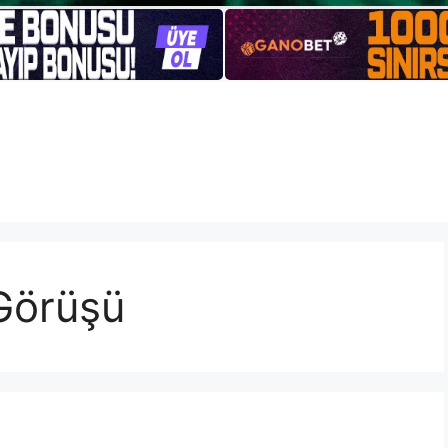
Görüşü