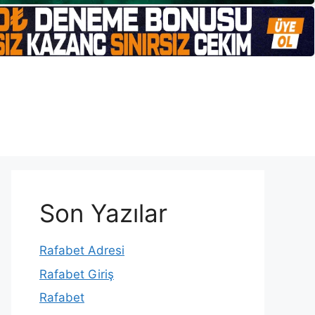
Son Yazılar
Rafabet Adresi
Rafabet Giriş
Rafabet