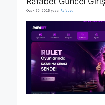
Rafabet Güncel Giri
Ocak 20, 2025
yazar
Rafabet